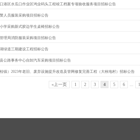
口港区水瓜口作业区鸿业码头工程竣工档案专项验收服务项目招标公告
度辅警人员服装采购项目招标公告
小学采购新式胶边学生桌椅招标公告
管理局消防服装采购项目招标公告
湖绿道三期建设工程招标公告
郁南县公路事务中心自卸汽车采购项目招标公告
桂镇）2023年老旧、废弃设施提升改造及管网修复完善工程（大秧地村）招标公告
«上一页
1
2
3
4
5
6
...