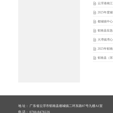
云浮港南江
2025年
都城镇中心
郁南县应急
大湾镇湾心
2025年
郁南县（宋
地 址： 广东省云浮市郁南县都城镇二环东路87号九楼A1室
电 话： 0766-8478226