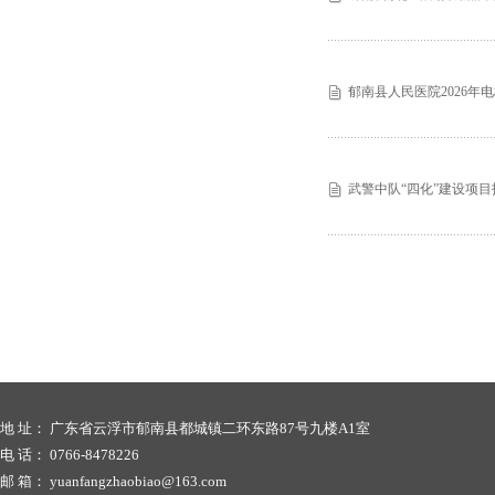
郁南县人民医院2026年
武警中队“四化”建设项
地 址： 广东省云浮市郁南县都城镇二环东路87号九楼A1室
电 话： 0766-8478226
邮 箱： yuanfangzhaobiao@163.com