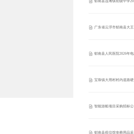
郁南县连滩镇初级中学20
广东省云浮市郁南县大王
郁南县人民医院2026年
宝珠镇大用村村内道路硬
智能游船项目采购招标公
郁南县殡仪馆丧葬用品采