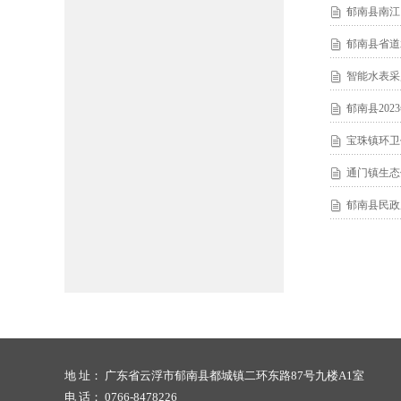
郁南县南江
郁南县省道
智能水表采
郁南县20
宝珠镇环卫
通门镇生态
郁南县民政
地 址： 广东省云浮市郁南县都城镇二环东路87号九楼A1室
电 话： 0766-8478226