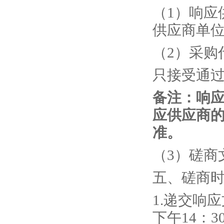
（
1）
响应
供应商
单
（
2）采购
只接受通
备注：
响
应供应商
准。
（
3）
磋商
五、
磋商
1
.
递交响应
下
午
14
：
3