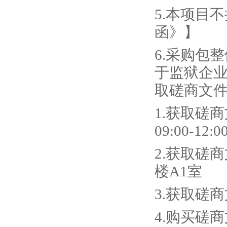
5.本项目
函》】
6.采购包
于监狱企
取
磋商
文
1
.
获取
磋商
09:00-1
2
.
获取
磋商
楼A1室
3
.
获取
磋商
4
.
购买
磋商