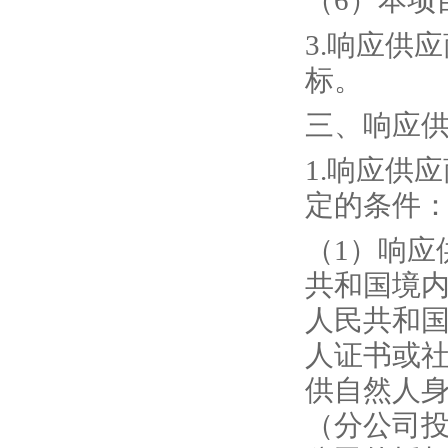
（
6
）
本项
3
.
响应供应
标
。
三、
响应
1.响应供
定的条件
（
1）响应
共和国境
人民共和
人证书或
供自然人
（分公司