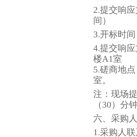
2.提
交
响应
间）
3
.
开标
时间
4
.
提交
响应
楼A1室
5
.磋商
地点
室
。
注：现场
（
30）分
六
、采购
1.
采购人联