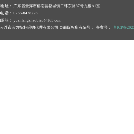
地 址： 广东省云浮市郁南县都城镇二环东路87号九楼A1室
电 话： 0766-8478226
邮 箱： yuanfangzhaobiao@163.com
云浮市圆方招标采购代理有限公司 页面版权所有编号： 备案号：
粤ICP备2023