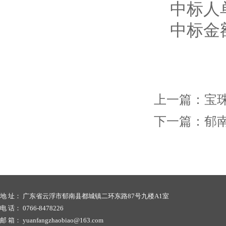
中标人
中标金
上一篇：
宝
下一篇：
郁
地 址： 广东省云浮市郁南县都城镇二环东路87号九楼A1室
电 话： 0766-8478226
邮 箱： yuanfangzhaobiao@163.com