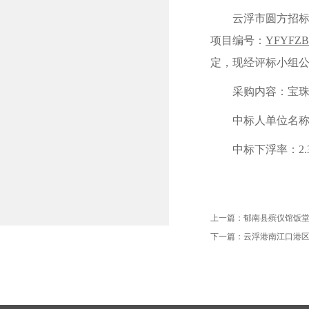
云浮市圆方招
项目编号：
YFYFZB-
定，现经评标小组
采购内容：
宝
中标人单位名
中标下浮率：
2
上一篇：
郁南县殡仪馆饭
下一篇：
云浮港南江口港