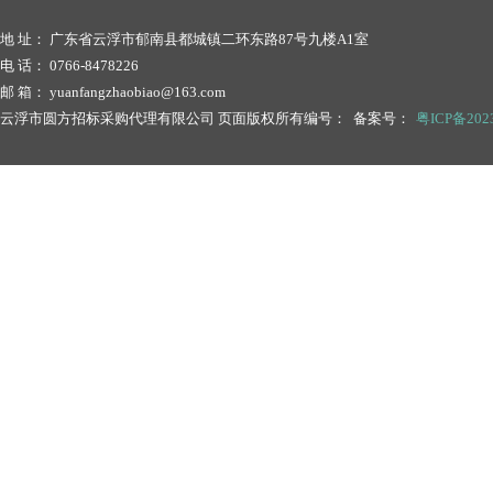
地 址： 广东省云浮市郁南县都城镇二环东路87号九楼A1室
电 话： 0766-8478226
邮 箱： yuanfangzhaobiao@163.com
云浮市圆方招标采购代理有限公司 页面版权所有编号： 备案号：
粤ICP备2023