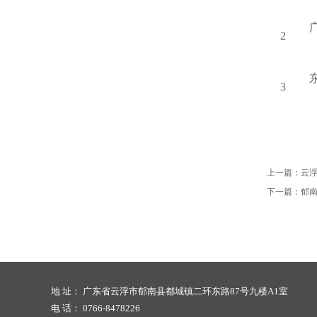
2
3
上一篇：
云
下一篇：
郁
地 址： 广东省云浮市郁南县都城镇二环东路87号九楼A1室
电 话： 0766-8478226