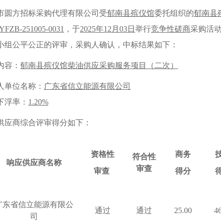
市圆方招标采购代理有限公司受
郁南县殡仪馆
委托组织的
郁南县
YFZB-251005-0031
，
于
2025年12月03日
举行
竞争性磋商
采购活
小组公平公正的评审，采购人确认，中标结果如下：
内容：
郁南县殡仪馆柴油供应采购服务项目（二次）
人单位名称：
广东省信立能源有限公司
下浮率：
1.20
%
供应商综合评审得分如下：
资格性
商务
符合性
响应
供应商名称
审查
审查
得分
广东省信立能源有限公
通过
通过
25.00
4
司