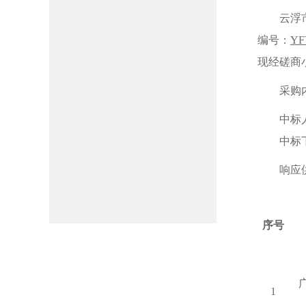
云浮
编号：
YF
现经磋商
采购
中标
中标
响应
序号
1