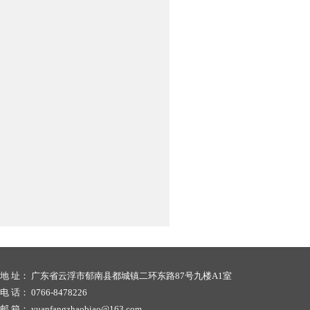
地 址： 广东省云浮市郁南县都城镇二环东路87号九楼A1室
电 话： 0766-8478226
邮 箱： yuanfangzhaobiao@163.com