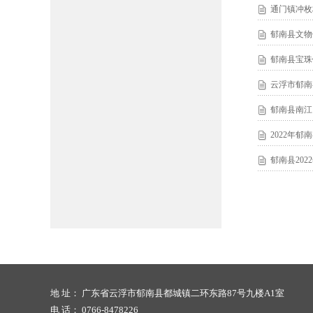
通门镇冲枚
郁南县文物
郁南县宝珠
云浮市郁南
郁南县南江
2022年
郁南县20
地 址： 广东省云浮市郁南县都城镇二环东路87号九楼A1室
电 话： 0766-8478226