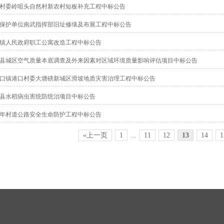
村委岭咀头自然村新农村短板补充工程中标公告
保护单位南武指挥部旧址修缮及布展工程中标公告
镇人民政府职工公寓改造工程中标公告
县城区空气质量本底调查及外来因素对区域环境质量影响评估项目中标公告
口镇港口村委大塘磅新城区滑坡地质灾害治理工程中标公告
郁南县水稻病虫害统防统治项目中标公告
22年村道公路安全生命防护工程中标公告
«上一页
1
...
11
12
13
14
1