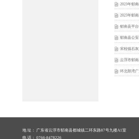
2023年
2023年
郁南县平台
郁南县公安
宋桂镇石灰
云浮市郁南
环北部湾广
地 址： 广东省云浮市郁南县都城镇二环东路87号九楼A1室
电 话： 0766-8478226