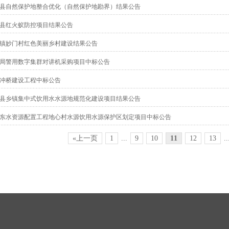
郁南县自然保护地整合优化（自然保护地勘界）结果公告
郁南县红火蚁防控项目结果公告
镇妙门村红色美丽乡村建设结果公告
局警用数字集群对讲机采购项目中标公告
冲桥建设工程中标公告
县乡镇集中式饮用水水源地规范化建设项目结果公告
东水资源配置工程地心村水源饮用水源保护区划定项目中标公告
«上一页
1
...
9
10
11
12
13
..