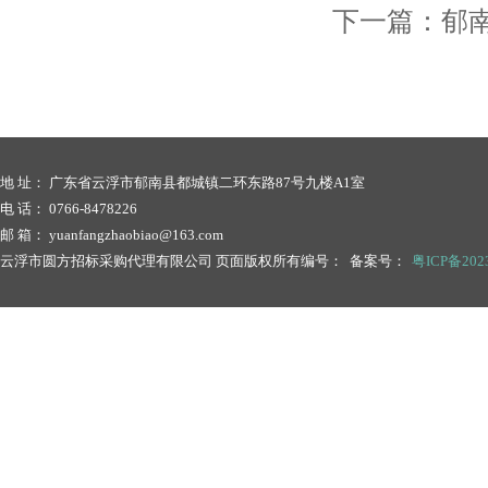
下一篇：
郁
地 址： 广东省云浮市郁南县都城镇二环东路87号九楼A1室
电 话： 0766-8478226
邮 箱： yuanfangzhaobiao@163.com
云浮市圆方招标采购代理有限公司 页面版权所有编号： 备案号：
粤ICP备2023